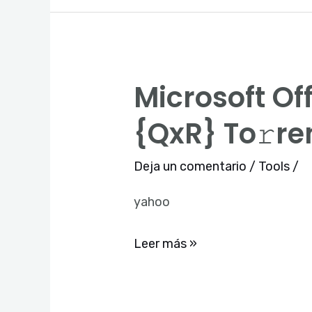
Microsoft Of
Microsoft
Office
{QxR} To𝚛re
2021
Without
Deja un comentario
/
Tools
/
OneDrive
yahoo
Lite
{QxR}
Leer más »
To𝚛rent