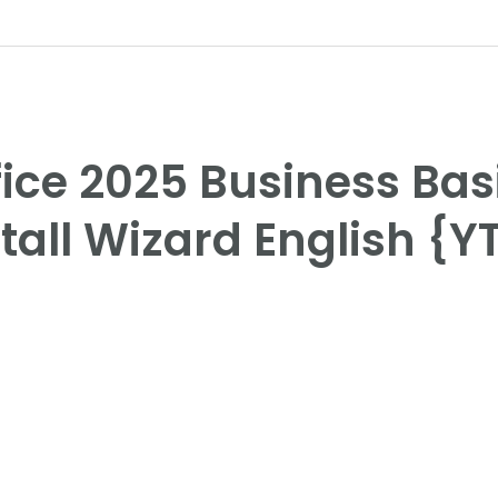
fice 2025 Business Bas
stall Wizard English {Y