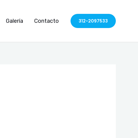
Galería
Contacto
312-2097533