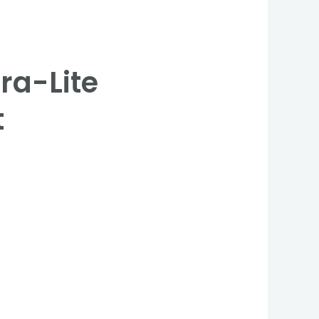
ra-Lite
t