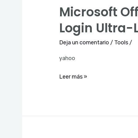
Microsoft Off
Microsoft
Office
Login Ultra-L
2021
directly
Deja un comentario
/
Tools
/
without
yahoo
Microsoft
Login
Leer más »
Ultra-
Lite
Edition
To𝚛rent