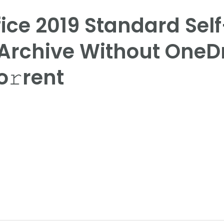
fice 2019 Standard Sel
 Archive Without OneDr
To𝚛rent