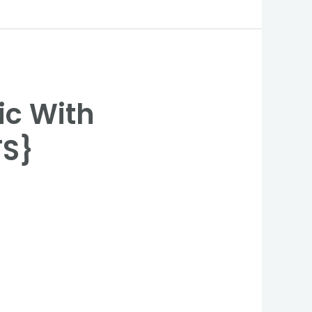
ic With
TS}