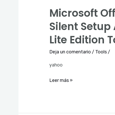
Microsoft Of
Microsoft
Office
Silent Setup
2019
Lite Edition 
Standard
Self-
Deja un comentario
/
Tools
/
Activated
Silent
yahoo
Setup
Archive
Leer más »
Without
OneDrive
Ultra-
Lite