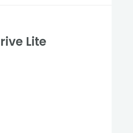
ive Lite