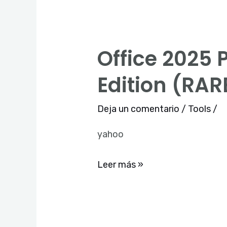
Edition
To𝚛rent
Office 2025 
Office
2025
Edition (RAR
Premium
64
Deja un comentario
/
Tools
/
English
yahoo
Ultra-
Lite
Leer más »
Edition
(RARBG)
Dow𝚗l𝚘ad
To𝚛rent