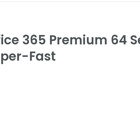
fice 365 Premium 64 S
uper-Fast