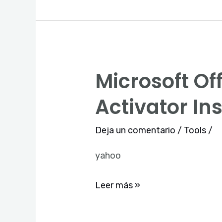
To𝚛rent
Microsoft Of
Microsoft
Office
Activator In
2025
Business
Deja un comentario
/
Tools
/
Basic
yahoo
With
Activator
Leer más »
Install
Wizard