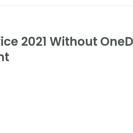
fice 2021 Without OneDr
nt