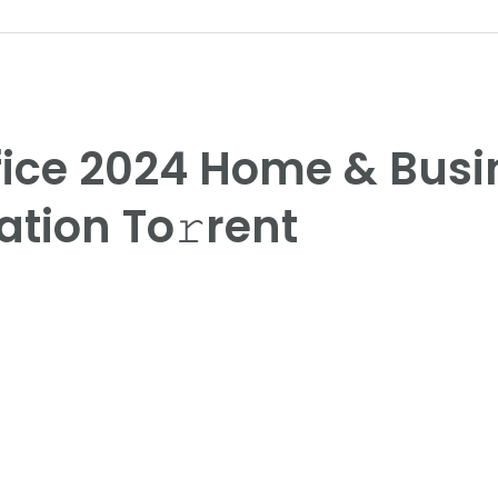
fice 2024 Home & Busi
ation To𝚛rent