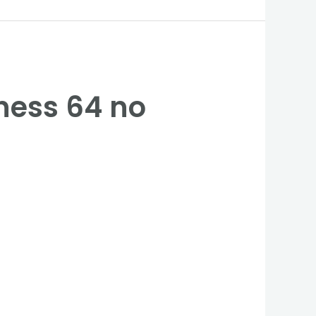
ness 64 no