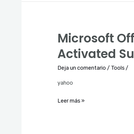
Microsoft Of
Microsoft
Office
Activated S
365
Premium
Deja un comentario
/
Tools
/
64
yahoo
Self-
Activated
Leer más »
Super-
Fast