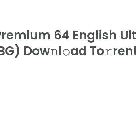
Premium 64 English Ult
BG) Dow𝚗l𝚘ad To𝚛ren