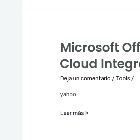
Microsoft Of
Microsoft
Office
Cloud Integr
2024
Home
Deja un comentario
/
Tools
/
&
yahoo
Business
64
Leer más »
no
Cloud
Integration