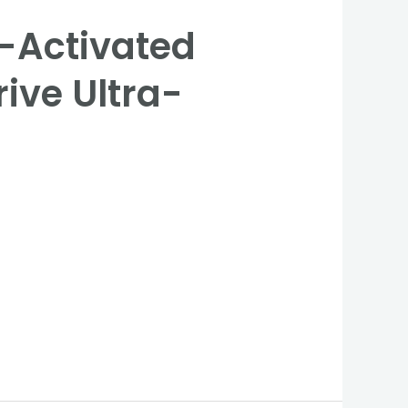
f-Activated
ive Ultra-