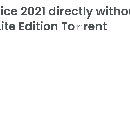
ice 2021 directly with
ite Edition To𝚛rent