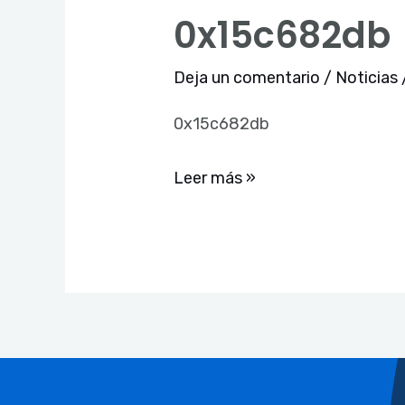
0x15c682db
0x15c682db
Deja un comentario
/
Noticias
0x15c682db
Leer más »