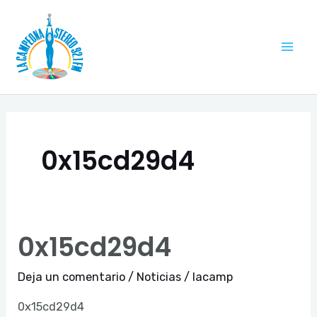
Ir
Mai
al
Me
contenido
0x15cd29d4
0x15cd29d4
0x15cd29d4
Deja un comentario
/
Noticias
/
lacamp
0x15cd29d4