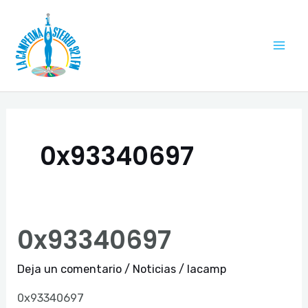
Ir
Mai
al
Me
contenido
0x93340697
0x93340697
0x93340697
Deja un comentario
/
Noticias
/
lacamp
0x93340697