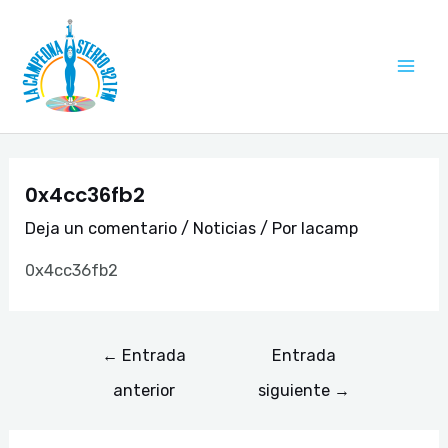
Ir
Navegación
Mai
al
de
Me
contenido
entradas
0x4cc36fb2
Deja un comentario
/
Noticias
/ Por
lacamp
0x4cc36fb2
←
Entrada
Entrada
anterior
siguiente
→