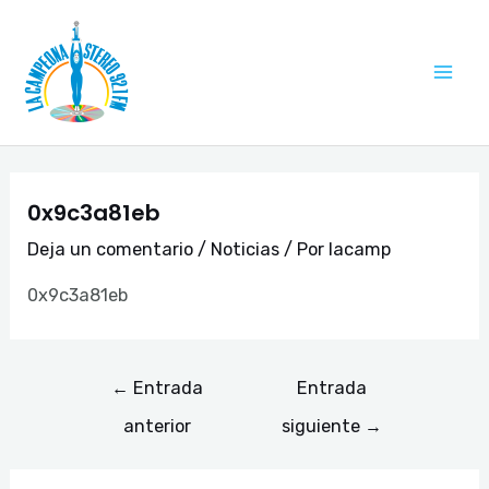
Ir
Navegación
Mai
al
de
Me
contenido
entradas
0x9c3a81eb
Deja un comentario
/
Noticias
/ Por
lacamp
0x9c3a81eb
←
Entrada
Entrada
anterior
siguiente
→