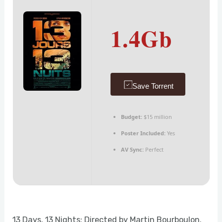
1.4Gb
Save Torrent
Budget:
$15 million
Poster Included:
Yes
AV Sync:
Perfect
13 Days, 13 Nights: Directed by Martin Bourboulon.