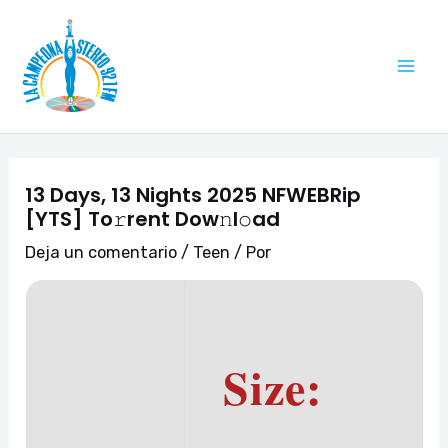
Ir
Navegación
Mai
al
de
Me
contenido
entradas
13 Days, 13 Nights 2025 NFWEBRip
[YTS] To𝚛rent Dow𝚗l𝚘ad
Deja un comentario
/
Teen
/ Por
Size: