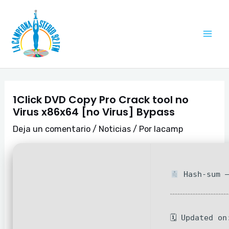
Ir
Navegación
Mai
al
de
Me
contenido
entradas
1Click DVD Copy Pro Crack tool no
Virus x86x64 [no Virus] Bypass
Deja un comentario
/
Noticias
/ Por
lacamp
Hash-sum —
🗓 Updated on