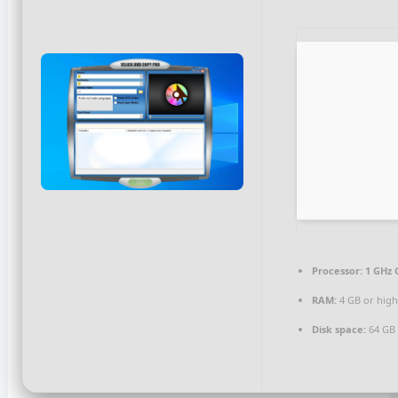
Processor:
1 GHz 
RAM:
4 GB or high
Disk space:
64 GB 