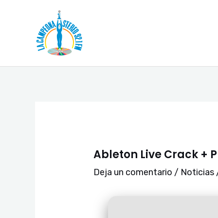
Ir
Navegación
al
de
contenido
entradas
Ableton Live Crack + Pr
Deja un comentario
/
Noticias