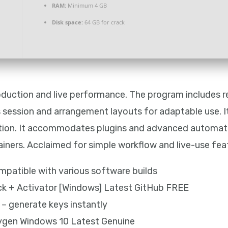
RAM:
Minimum 4 GB
Disk space:
64 GB for crack
duction and live performance. The program includes r
s session and arrangement layouts for adaptable use. It
ion. It accommodates plugins and advanced automatio
ainers. Acclaimed for simple workflow and live-use fea
mpatible with various software builds
ack + Activator [Windows] Latest GitHub FREE
– generate keys instantly
eygen Windows 10 Latest Genuine