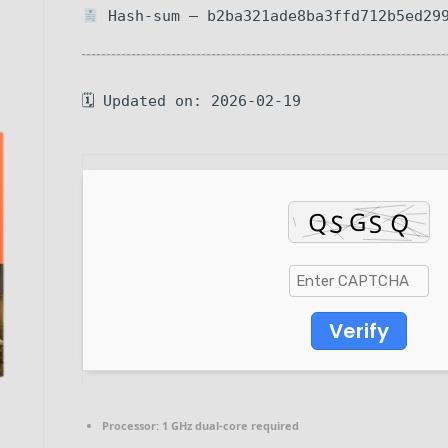
Hash-sum — b2ba321ade8ba3ffd712b5ed29
🗓 Updated on: 2026-02-19
Verify
Processor:
1 GHz dual-core required