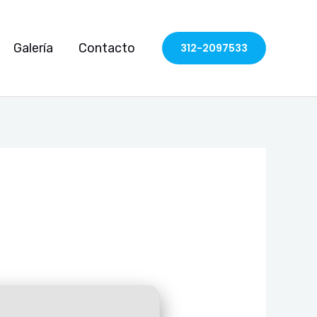
Galería
Contacto
312-2097533