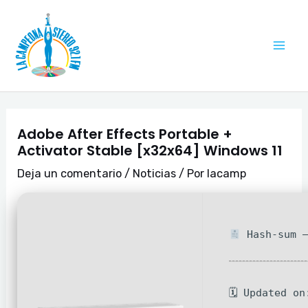
Ir
Navegación
Mai
al
de
Me
contenido
entradas
Adobe After Effects Portable +
Activator Stable [x32x64] Windows 11
Deja un comentario
/
Noticias
/ Por
lacamp
Hash-sum —
🗓 Updated on