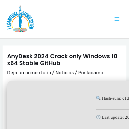
Ir
Navegación
Mai
al
de
Me
contenido
entradas
AnyDesk 2024 Crack only Windows 10
x64 Stable GitHub
Deja un comentario
/
Noticias
/ Por
lacamp
Hash-sum: c1
Last update: 2