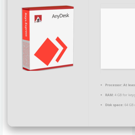
Processor:
At leas
RAM:
4 GB for key
Disk space:
64 GB 