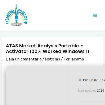
Ir
Navegación
Mai
al
de
Me
contenido
entradas
ATAS Market Analysis Portable +
Activator 100% Worked Windows 11
Deja un comentario
/
Noticias
/ Por
lacamp
File Hash: 59
Last update:
2026