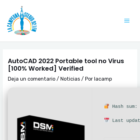
Ir
Navegación
Mai
al
de
Me
contenido
entradas
AutoCAD 2022 Portable tool no Virus
[100% Worked] Verified
Deja un comentario
/
Noticias
/ Por
lacamp
Hash sum: 
Last updat