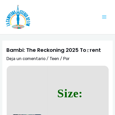
Ir
Navegación
Mai
al
de
Me
contenido
entradas
Bambi: The Reckoning 2025 To𝚛rent
Deja un comentario
/
Teen
/ Por
Size: