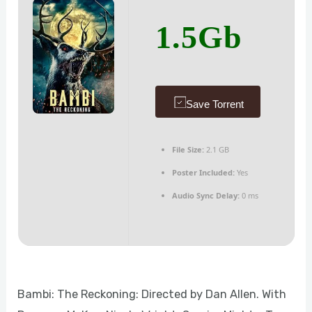
1.5Gb
Save Torrent
File Size:
2.1 GB
Poster Included:
Yes
Audio Sync Delay:
0 ms
Bambi: The Reckoning: Directed by Dan Allen. With