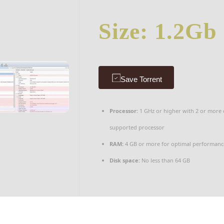
Size: 1.2Gb
Save Torrent
Processor:
1 GHz or higher with 2 or more 
supported processor
RAM:
4 GB or more for optimal performanc
Disk space:
No less than 64 GB