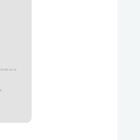
cores on a
e