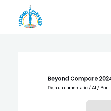
Ir
Navegación
al
de
contenido
entradas
Beyond Compare 2024 
Deja un comentario
/
AI
/ Por