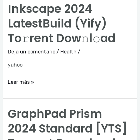
Inkscape 2024
Inkscape
2024
LatestBuild (Yify)
LatestBuild
To𝚛rent Dow𝚗l𝚘ad
(Yify)
To𝚛rent
Deja un comentario
/
Health
/
Dow𝚗l𝚘ad
yahoo
Leer más »
GraphPad Prism
GraphPad
Prism
2024 Standard [YTS]
2024
Standard