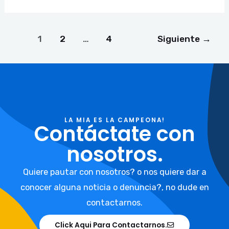
1
2
…
4
Siguiente
→
LA MIA ES LA CAMPEONA!
Contáctate con
nosotros.
Quiere pautar con nosotros? o nos quiere dar a
conocer alguna noticia o denuncia?, no dude en
contactarnos.
Click Aqui Para Contactarnos.