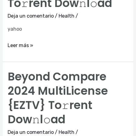
To𝚛rent Dow𝚗l𝚘ad
[YTS]
Deja un comentario
/
Health
/
To𝚛rent
Dow𝚗l𝚘ad
yahoo
Leer más »
Beyond Compare
Beyond
Compare
2024 MultiLicense
2024
{EZTV} To𝚛rent
MultiLicense
{EZTV}
Dow𝚗l𝚘ad
To𝚛rent
Dow𝚗l𝚘ad
Deja un comentario
/
Health
/