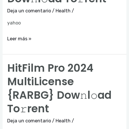
Dow𝚗l𝚘ad
Deja un comentario
/
Health
/
To𝚛rent
yahoo
Leer más »
HitFilm Pro 2024
HitFilm
Pro
MultiLicense
2024
{RARBG} Dow𝚗l𝚘ad
MultiLicense
{RARBG}
To𝚛rent
Dow𝚗l𝚘ad
To𝚛rent
Deja un comentario
/
Health
/