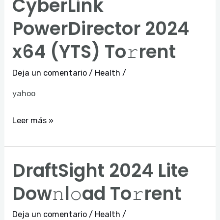
CyberLink
CyberLink
PowerDirector
PowerDirector 2024
2024
x64 (YTS) To𝚛rent
x64
(YTS)
Deja un comentario
/
Health
/
To𝚛rent
yahoo
Leer más »
DraftSight 2024 Lite
DraftSight
2024
Dow𝚗l𝚘ad To𝚛rent
Lite
Dow𝚗l𝚘ad
Deja un comentario
/
Health
/