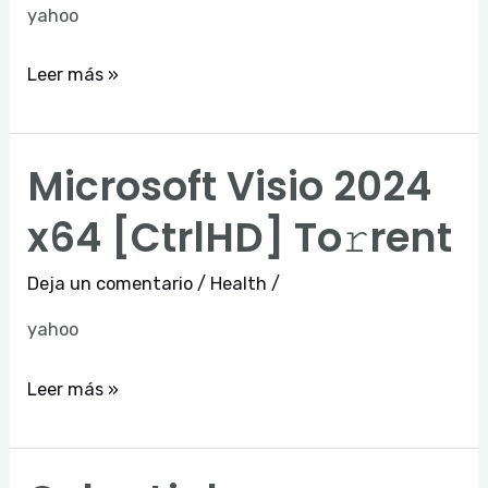
yahoo
Leer más »
Microsoft Visio 2024
Microsoft
Visio
x64 [CtrlHD] To𝚛rent
2024
x64
Deja un comentario
/
Health
/
[CtrlHD]
yahoo
To𝚛rent
Leer más »