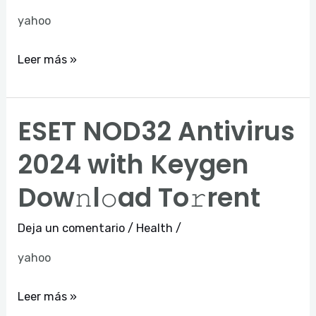
yahoo
Leer más »
ESET NOD32 Antivirus
ESET
NOD32
2024 with Keygen
Antivirus
Dow𝚗l𝚘ad To𝚛rent
2024
with
Deja un comentario
/
Health
/
Keygen
Dow𝚗l𝚘ad
yahoo
To𝚛rent
Leer más »