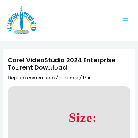
Ir
Navegación
Mai
al
de
Me
contenido
entradas
Corel VideoStudio 2024 Enterprise
To𝚛rent Dow𝚗l𝚘ad
Deja un comentario
/
Finance
/ Por
Size: