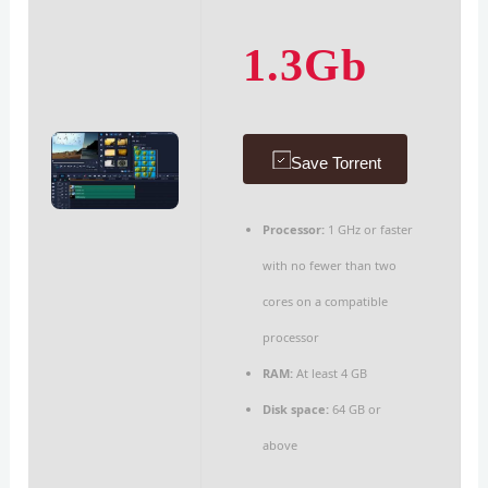
1.3Gb
Save Torrent
Processor:
1 GHz or faster
with no fewer than two
cores on a compatible
processor
RAM:
At least 4 GB
Disk space:
64 GB or
above