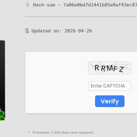
Hash-sum — 7a06e0bd7d1441b85e0af43ec8
🗓 Updated on: 2026-04-26
Verify
Processor:
1 GHz dual-core required