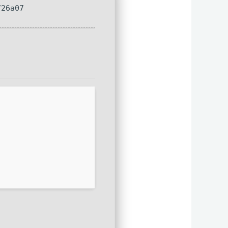
726a07