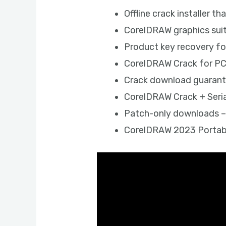
Offline crack installer t
CorelDRAW graphics suit
Product key recovery for
CorelDRAW Crack for PC
Crack download guarante
CorelDRAW Crack + Seria
Patch-only downloads – s
CorelDRAW 2023 Portable 