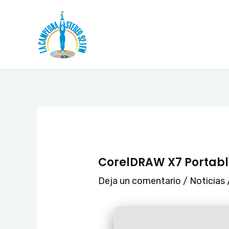
Ir
Navegación
al
de
contenido
entradas
CorelDRAW X7 Portable
Deja un comentario
/
Noticias