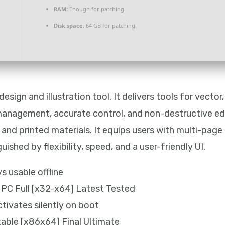
RAM:
Enough for patching
Disk space:
64 GB for patching
esign and illustration tool. It delivers tools for vecto
 management, accurate control, and non-destructive edit
, and printed materials. It equips users with multi-page
uished by flexibility, speed, and a user-friendly UI.
 usable offline
PC Full [x32-x64] Latest Tested
ctivates silently on boot
able [x86x64] Final Ultimate