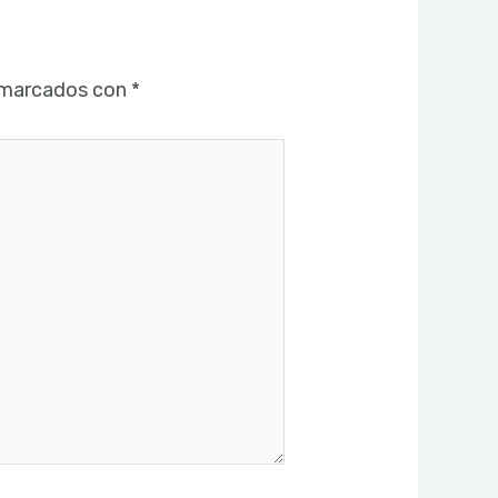
 marcados con
*