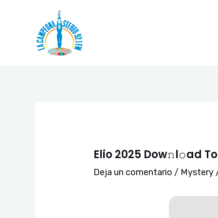
Ir
Navegación
al
de
contenido
entradas
Elio 2025 Dow𝚗l𝚘ad To
Deja un comentario
/
Mystery