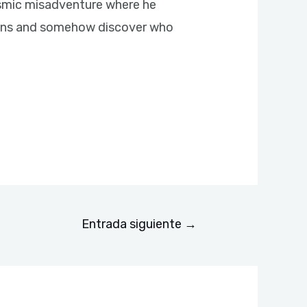
cosmic misadventure where he
tions and somehow discover who
Entrada siguiente
→