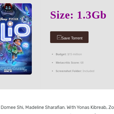
Size: 1.3Gb
Save Torrent
Budget:
$15 million
Metacritic Score:
68
Screenshot Folder:
Included
a, Domee Shi, Madeline Sharafian. With Yonas Kibreab, Z