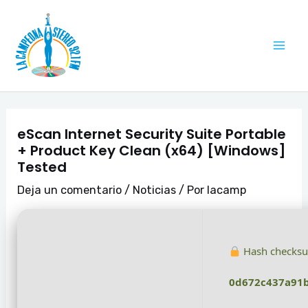
Ir
Navegación
Mai
al
de
Me
contenido
entradas
eScan Internet Security Suite Portable
+ Product Key Clean (x64) [Windows]
Tested
Deja un comentario
/
Noticias
/ Por
lacamp
Hash checks
0d672c437a91