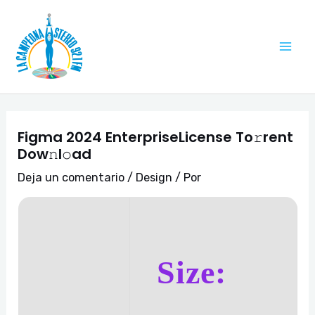
Ir
Navegación
Mai
al
de
Me
contenido
entradas
Figma 2024 EnterpriseLicense To𝚛rent
Dow𝚗l𝚘ad
Deja un comentario
/
Design
/ Por
Size: