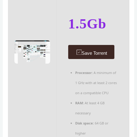
1.5Gb
Save Torrent
Processor:
A minimum of
1 GHz with at least 2 cores
on a compatible CPU
RAM:
At least 4 GB
necessary
Disk space:
64 GB or
higher