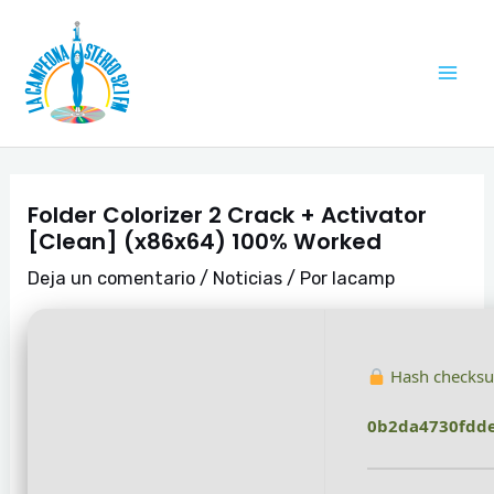
Ir
Navegación
Mai
al
de
Me
contenido
entradas
Folder Colorizer 2 Crack + Activator
[Clean] (x86x64) 100% Worked
Deja un comentario
/
Noticias
/ Por
lacamp
Hash checks
0b2da4730fdde