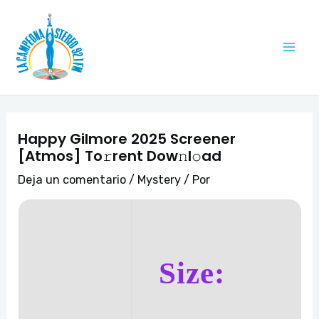
Ir
Navegación
Mai
al
de
Me
contenido
entradas
Happy Gilmore 2025 Screener
[Atmos] To𝚛rent Dow𝚗l𝚘ad
Deja un comentario
/
Mystery
/ Por
Size: