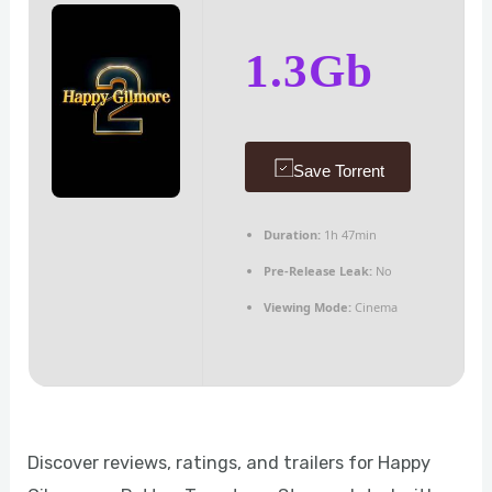
1.3Gb
Save Torrent
Duration:
1h 47min
Pre-Release Leak:
No
Viewing Mode:
Cinema
Discover reviews, ratings, and trailers for Happy