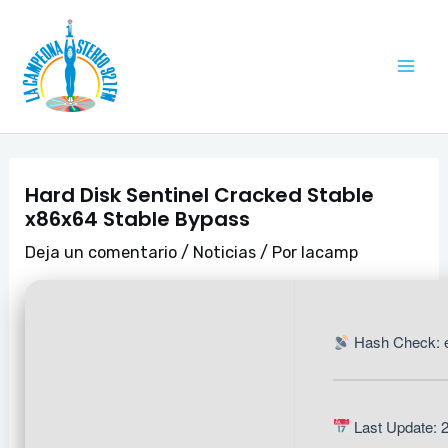
Ir
Navegación
Mai
al
de
Me
contenido
entradas
Hard Disk Sentinel Cracked Stable
x86x64 Stable Bypass
Deja un comentario
/
Noticias
/ Por
lacamp
Hash Check: 
Last Update: 