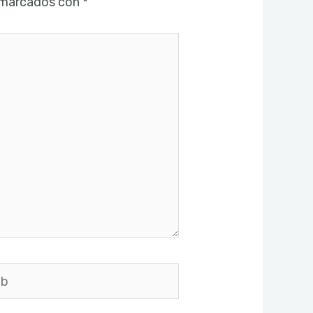
 marcados con
*