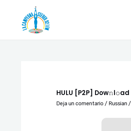
Ir
Navegación
al
de
contenido
entradas
HULU [P2P] Dow𝚗l𝚘ad 
Deja un comentario
/
Russian
/