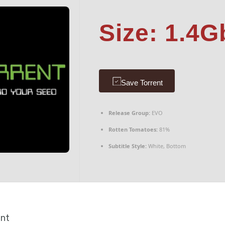
Size: 1.4G
Save Torrent
Release Group:
EVO
Rotten Tomatoes:
81%
Subtitle Style:
White, Bottom
ent