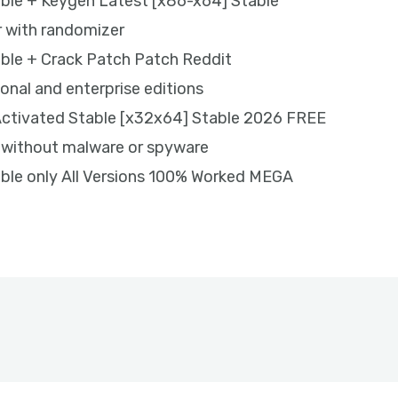
ble + Keygen Latest [x86-x64] Stable
r with randomizer
ble + Crack Patch Patch Reddit
onal and enterprise editions
Activated Stable [x32x64] Stable 2026 FREE
 without malware or spyware
ble only All Versions 100% Worked MEGA