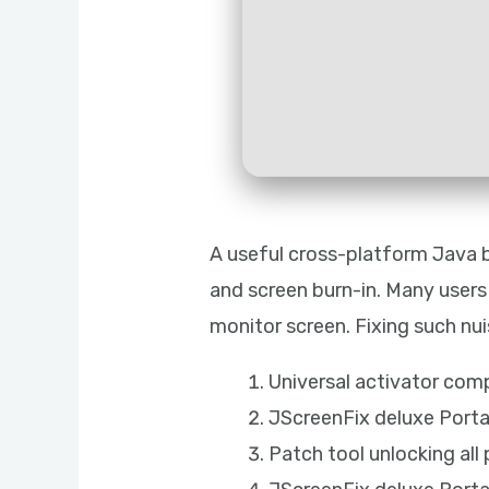
A useful cross-platform Java ba
and screen burn-in. Many users a
monitor screen. Fixing such nu
Universal activator comp
JScreenFix deluxe Portab
Patch tool unlocking al