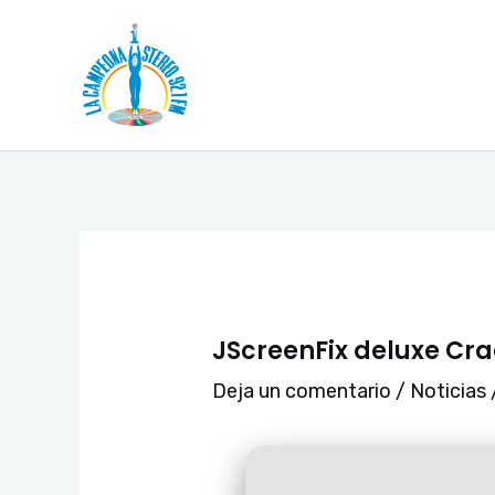
Ir
Navegación
al
de
contenido
entradas
JScreenFix deluxe Cra
Deja un comentario
/
Noticias