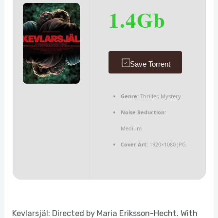
1.4Gb
Save Torrent
Genre:
Thriller, Mystery
Noise Reduction:
Medium
Cover Art:
1920×1080 JPG
Kevlarsjäl: Directed by Maria Eriksson-Hecht. With