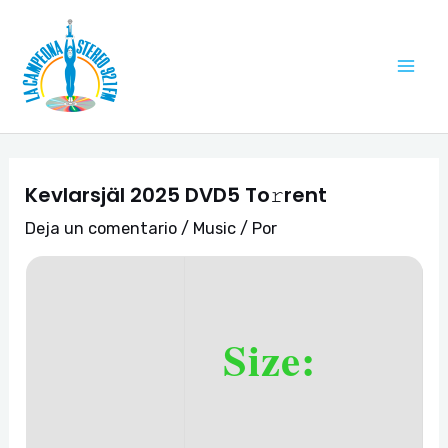
Ir
Navegación
Mai
al
de
Me
contenido
entradas
Kevlarsjäl 2025 DVD5 To𝚛rent
Deja un comentario
/
Music
/ Por
Size: