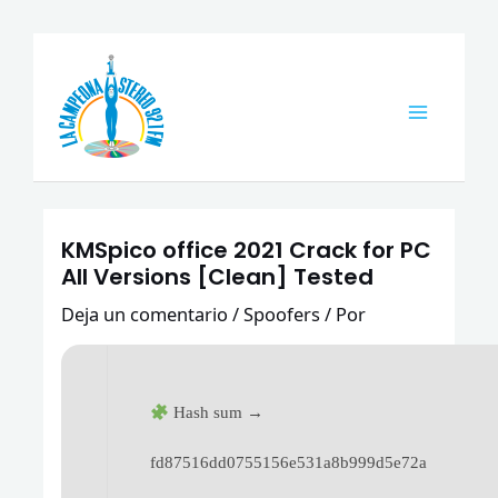
Ir
Navegación
Main
al
de
Menu
contenido
entradas
KMSpico office 2021 Crack for PC
All Versions [Clean] Tested
Deja un comentario
/
Spoofers
/ Por
Hash sum →
fd87516dd0755156e531a8b999d5e72a