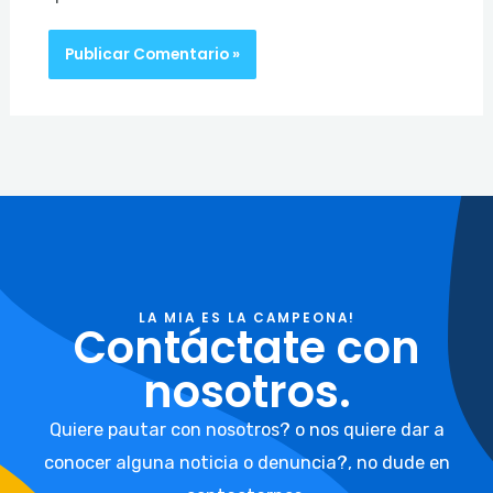
LA MIA ES LA CAMPEONA!
Contáctate con
nosotros.
Quiere pautar con nosotros? o nos quiere dar a
conocer alguna noticia o denuncia?, no dude en