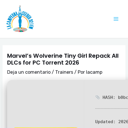
Ir
Navegación
Mai
al
de
Me
contenido
entradas
Marvel’s Wolverine Tiny Girl Repack All
DLCs for PC Torrent 2026
Deja un comentario
/
Trainers
/ Por
lacamp
HASH: b0bc
Updated:
2026