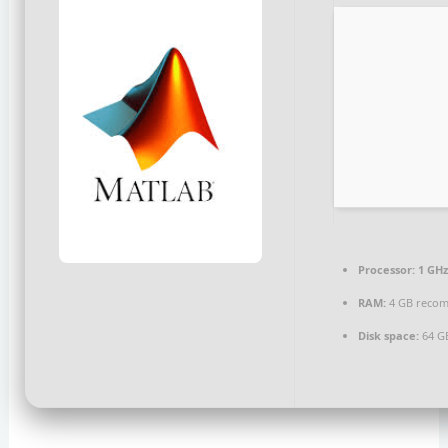
Processor:
1 GHz
RAM:
4 GB reco
Disk space:
64 G