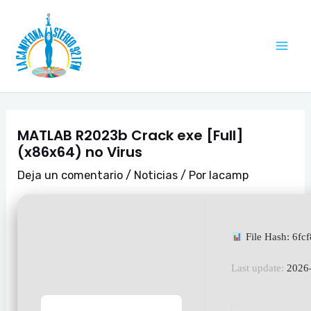
Ir
Navegación
Mai
al
de
Me
contenido
entradas
MATLAB R2023b Crack exe [Full]
(x86x64) no Virus
Deja un comentario
/
Noticias
/ Por
lacamp
File Hash: 6f
Last update:
2026