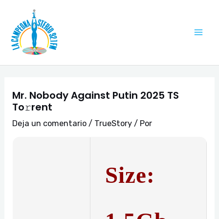
Ir
Navegación
Mai
al
de
Me
contenido
entradas
Mr. Nobody Against Putin 2025 TS
To𝚛rent
Deja un comentario
/
TrueStory
/ Por
Size: