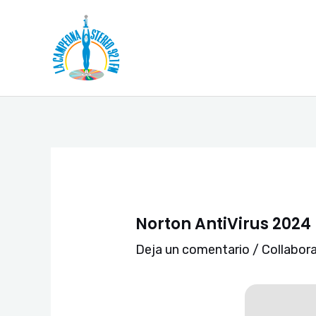
Ir
Navegación
al
de
contenido
entradas
Norton AntiVirus 2024
Deja un comentario
/
Collabor