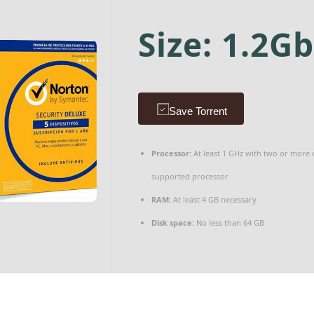
Size: 1.2Gb
Save Torrent
Processor:
At least 1 GHz with two or more 
supported processor
RAM:
At least 4 GB necessary
Disk space:
No less than 64 GB