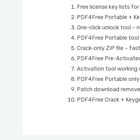
Free license key lists f
PDF4Free Portable + Ke
One-click unlock tool –
PDF4Free Portable tool 
Crack-only ZIP file – fas
PDF4Free Pre-Activated
Activation tool working 
PDF4Free Portable onl
Patch download removes 
PDF4Free Crack + Keyge