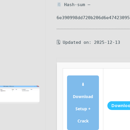
Hash-sum —
6e390998dd720b206d6e47423095
🗓 Updated on: 2025-12-13
⬇
Download
Downlo
Setup +
Crack