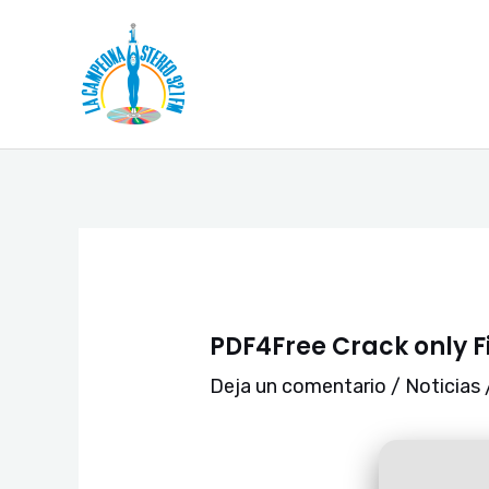
Ir
Navegación
al
de
contenido
entradas
PDF4Free Crack only F
Deja un comentario
/
Noticias