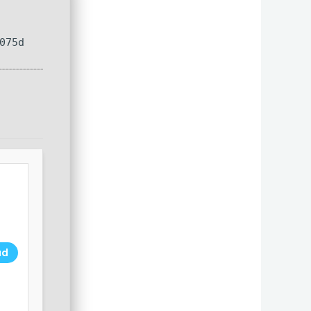
075d
ad