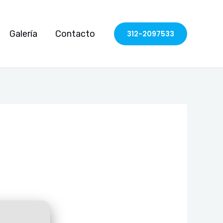
Galería
Contacto
312-2097533