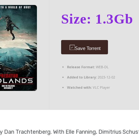
Size: 1.3Gb
Save Torrent
Release Format:
WEB-DL
Added to Library:
2023-12-02
Watched with:
VLC Player
y Dan Trachtenberg. With Elle Fanning, Dimitrius Schu