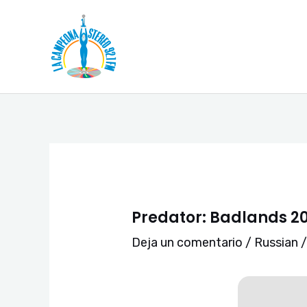
Ir
Navegación
al
de
contenido
entradas
Predator: Badlands 20
Deja un comentario
/
Russian
/