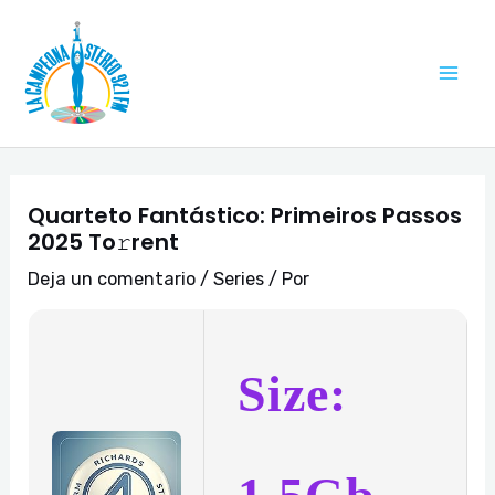
Ir
Navegación
Mai
al
de
Me
contenido
entradas
Quarteto Fantástico: Primeiros Passos
2025 To𝚛rent
Deja un comentario
/
Series
/ Por
Size: