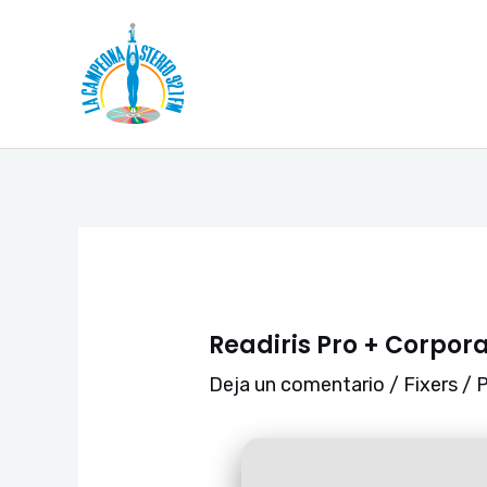
Ir
Navegación
al
de
contenido
entradas
Readiris Pro + Corpora
Deja un comentario
/
Fixers
/ 