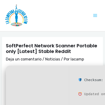
Ir
Navegación
Mai
al
de
Me
contenido
entradas
SoftPerfect Network Scanner Portable
only [Latest] Stable Reddit
Deja un comentario
/
Noticias
/ Por
lacamp
Checksum: 
Updated on