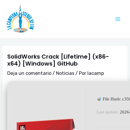
Ir
Navegación
Mai
al
de
Me
contenido
entradas
SolidWorks Crack [Lifetime] (x86-
x64) [Windows] GitHub
Deja un comentario
/
Noticias
/ Por
lacamp
File Hash: c3
Last update:
2026