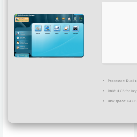
Processor:
Dual-c
RAM:
4 GB for ke
Disk space:
64 GB