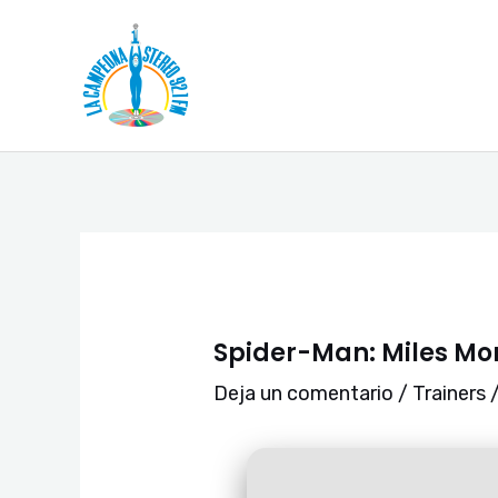
Ir
Navegación
al
de
contenido
entradas
Spider-Man: Miles Mor
Deja un comentario
/
Trainers
/