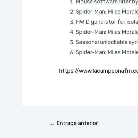
Mouse software filter by
Spider-Man: Miles Mora
HWID generator for isol
Spider-Man: Miles Moral
Seasonal unlockable sync
Spider-Man: Miles Moral
https://www.lacampeonafm.com
←
Entrada anterior