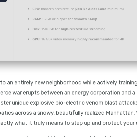
CPU:
modern architecture (
Zen 3 / Alder Lake
minimum)
RAM:
16 GB or higher for
smooth 1440p
Disk:
150+ GB for
high-res texture
streaming
GPU:
16 GB+ video memory
highly recommended
for 4K
to an entirely new neighborhood while actively traini
fierce war erupts between an energy corporation and a 
aster unique explosive bio-electric venom blast attac
atics across a snowy, beautifully realized Manhattan.
exactly what it truly means to step up and protect you