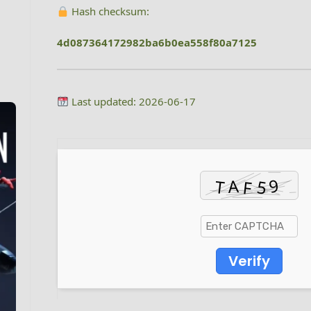
Hash checksum:
4d087364172982ba6b0ea558f80a7125
Last updated: 2026-06-17
Verify