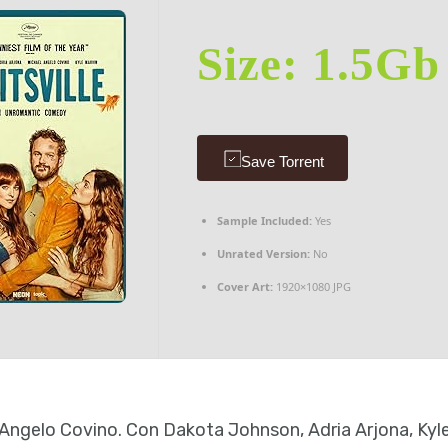
Size: 1.5Gb
Save Torrent
Sample Included:
Yes
Unrated Version:
No
Cover Art:
1920×1080 JPG
el Angelo Covino. Con Dakota Johnson, Adria Arjona, Kyl