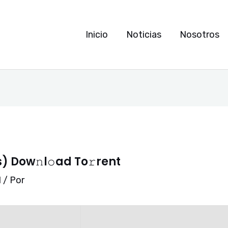
Inicio
Noticias
Nosotros
s) Dow𝚗l𝚘ad To𝚛rent
l
/ Por