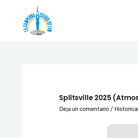
Ir
Navegación
al
de
contenido
entradas
Splitsville 2025 (Atmo
Deja un comentario
/
Historica