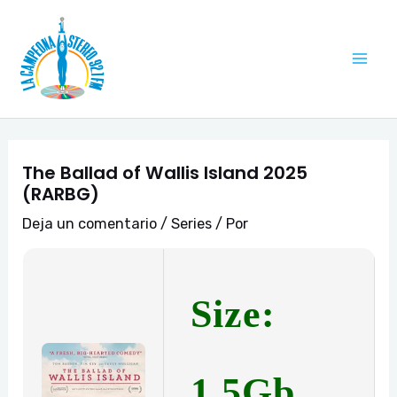
Ir
Navegación
Mai
al
de
Me
contenido
entradas
The Ballad of Wallis Island 2025
(RARBG)
Deja un comentario
/
Series
/ Por
Size:
1.5Gb