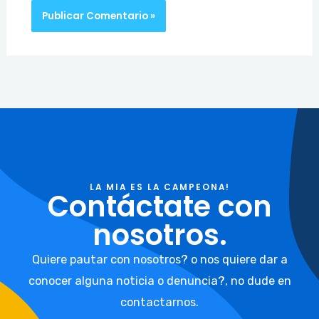
LA MIA ES LA CAMPEONA!
Contáctate con
nosotros.
Quiere pautar con nosotros? o nos quiere dar a
conocer alguna noticia o denuncia?, no dude en
contactarnos.