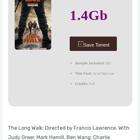
1.4Gb
Save Torrent
Sample Included:
Yes
Title Font:
Arial Narrow
Credits:
Full
The Long Walk: Directed by Francis Lawrence. With
Judy Greer, Mark Hamill, Ben Wang, Charlie