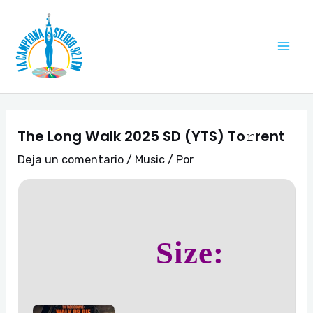
Ir
Navegación
Mai
al
de
Me
contenido
entradas
The Long Walk 2025 SD (YTS) To𝚛rent
Deja un comentario
/
Music
/ Por
Size: