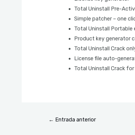
Total Uninstall Pre-Act
Simple patcher – one cli
Total Uninstall Portable 
Product key generator c
Total Uninstall Crack on
License file auto-gener
Total Uninstall Crack fo
←
Entrada anterior