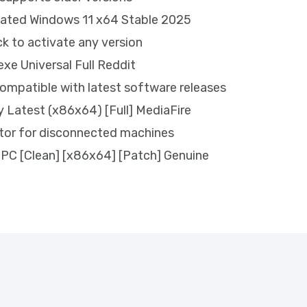
ivated Windows 11 x64 Stable 2025
ck to activate any version
exe Universal Full Reddit
ompatible with latest software releases
ly Latest (x86x64) [Full] MediaFire
ator for disconnected machines
r PC [Clean] [x86x64] [Patch] Genuine