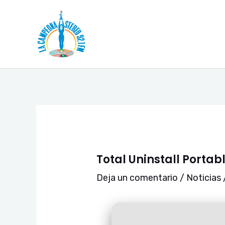
Ir
Navegación
al
de
contenido
entradas
Total Uninstall Portab
Deja un comentario
/
Noticias