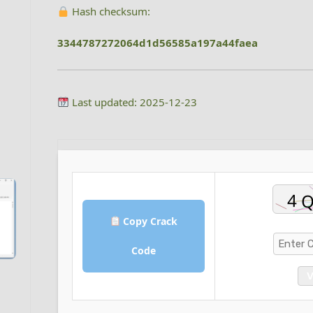
Hash checksum:
3344787272064d1d56585a197a44faea
Last updated: 2025-12-23
Copy Crack
Code
V