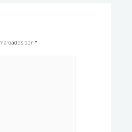
 marcados con
*