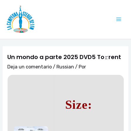
Ir
Navegación
Mai
al
de
Me
contenido
entradas
Un mondo a parte 2025 DVD5 To𝚛rent
Deja un comentario
/
Russian
/ Por
Size: