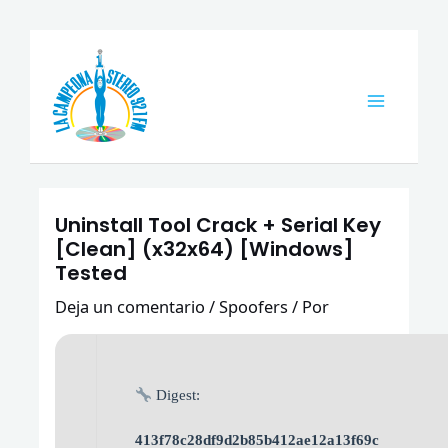
Ir
Navegación
Main
al
de
Menu
contenido
entradas
Uninstall Tool Crack + Serial Key
[Clean] (x32x64) [Windows]
Tested
Deja un comentario
/
Spoofers
/ Por
Digest:
413f78c28df9d2b85b412ae12a13f69c